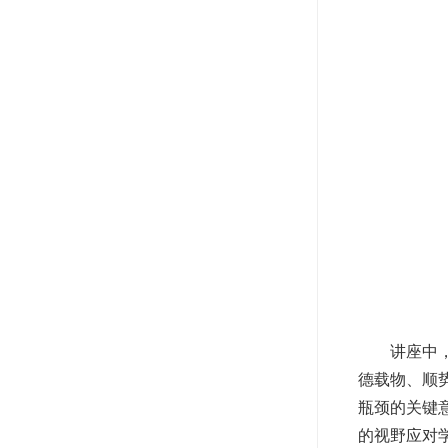
讲座中
德载物、顺
瓶颈的关键
的视野应对