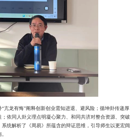
“亢龙有悔”阐释创新创业需知进退、避风险；循坤卦传递厚
性；依
同人卦
义理点明凝心聚力、和同共济对整合资源、突破
，系统解析了《周易》所蕴含的辩证思维，引导师生以更宏阔
南。